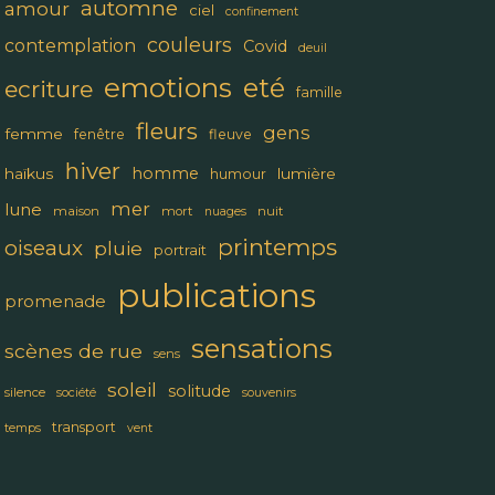
automne
amour
ciel
confinement
couleurs
contemplation
Covid
deuil
emotions
eté
ecriture
famille
fleurs
gens
femme
fenêtre
fleuve
hiver
homme
haïkus
lumière
humour
mer
lune
maison
mort
nuit
nuages
printemps
oiseaux
pluie
portrait
publications
promenade
sensations
scènes de rue
sens
soleil
solitude
silence
société
souvenirs
transport
temps
vent