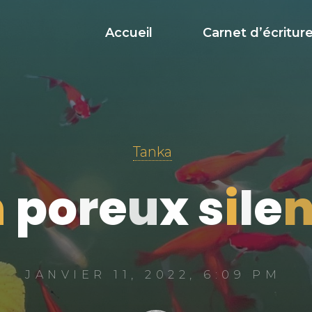
Accueil
Carnet d’écritur
Tanka
n
p
o
r
e
u
x
s
i
l
e
JANVIER 11, 2022, 6:09 PM