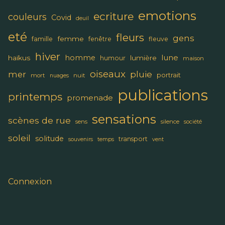
emotions
ecriture
couleurs
Covid
deuil
eté
fleurs
gens
femme
famille
fenêtre
fleuve
hiver
lune
homme
haïkus
lumière
humour
maison
oiseaux
pluie
mer
portrait
mort
nuit
nuages
publications
printemps
promenade
sensations
scènes de rue
sens
silence
société
soleil
solitude
transport
souvenirs
temps
vent
Connexion