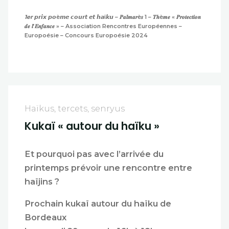
1er
𝙥𝙧𝙞𝙭 𝙥𝙤è𝙢𝙚 𝙘𝙤𝙪𝙧𝙩 𝙚𝙩 𝙝𝙖ï𝙠𝙪 – 𝑷𝒂𝒍𝒎𝒂𝒓è𝒔 1 – 𝑻𝒉è𝒎𝒆 « 𝑷𝒓𝒐𝒕𝒆𝒄𝒕𝒊𝒐𝒏
𝒅𝒆 𝒍’𝑬𝒏𝒇𝒂𝒏𝒄𝒆 » – Association Rencontres Européennes –
Europoésie – Concours Europoésie 2024
Haïkus, tercets, senryus
Kukaï « autour du haïku »
Et pourquoi pas avec l’arrivée du
printemps prévoir une rencontre entre
haïjins ?
Prochain kukaï autour du haïku de
Bordeaux