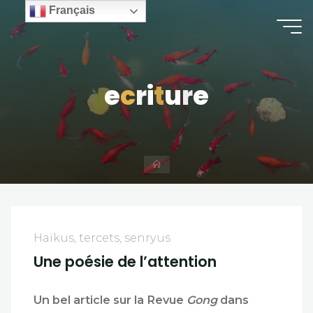
Skip
Français
to
content
e
c
r
i
t
u
r
e
Home
Haïkus, tercets, senryus
Une poésie de l’attention
Un bel article sur la Revue
Gong
dans