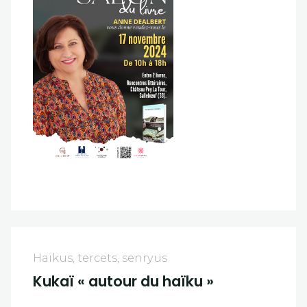
Haïkus, tercets, senryus
Kukaï « autour du haïku »