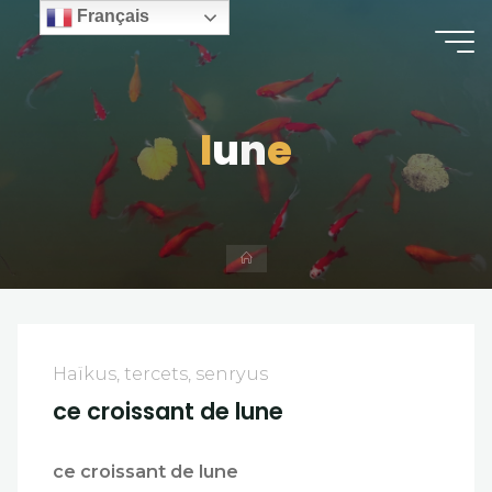
Skip
Français
to
content
l
u
n
e
Home
Haïkus, tercets, senryus
ce croissant de lune
ce croissant de lune