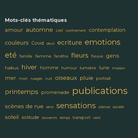
Mots-clés thématiques
automne
amour
contemplation
ciel
confinement
emotions
ecriture
couleurs
Covid
deuil
eté
fleurs
gens
femme
famille
fenêtre
fleuve
hiver
lune
homme
haïkus
lumière
humour
maison
oiseaux
pluie
mer
portrait
mort
nuit
nuages
publications
printemps
promenade
sensations
scènes de rue
sens
silence
société
soleil
solitude
transport
souvenirs
temps
vent