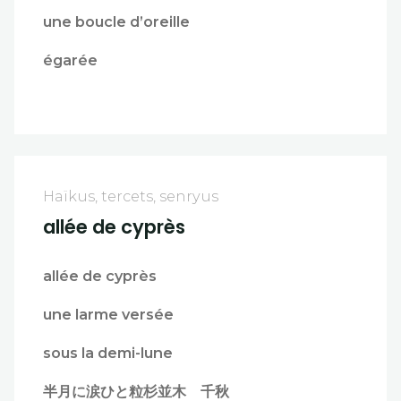
une boucle d’oreille
égarée
Haïkus, tercets, senryus
allée de cyprès
allée de cyprès
une larme versée
sous la demi-lune
半月に涙ひと粒杉並木 千秋