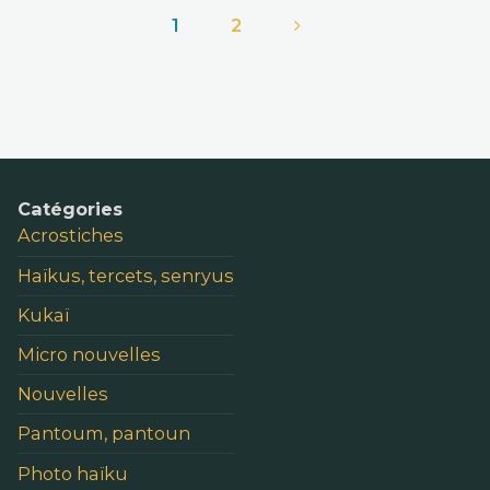
1
2
Pagination
des
publications
Catégories
Acrostiches
Haïkus, tercets, senryus
Kukaï
Micro nouvelles
Nouvelles
Pantoum, pantoun
Photo haïku