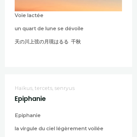
Voie lactée
un quart de lune se dévoile
天の川上弦の月現はるる 千秋
Haïkus, tercets, senryus
Epiphanie
Epiphanie
la virgule du ciel légèrement voilée