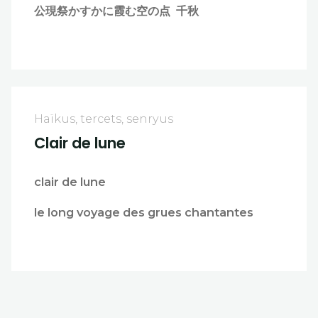
公現祭かすかに霞む空の点 千秋
Haïkus, tercets, senryus
Clair de lune
clair de lune
le long voyage des grues chantantes