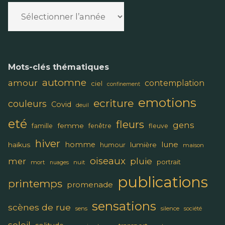
Mots-clés thématiques
automne
amour
contemplation
ciel
confinement
emotions
ecriture
couleurs
Covid
deuil
eté
fleurs
gens
femme
famille
fenêtre
fleuve
hiver
lune
homme
haïkus
lumière
humour
maison
oiseaux
pluie
mer
portrait
mort
nuit
nuages
publications
printemps
promenade
sensations
scènes de rue
sens
silence
société
soleil