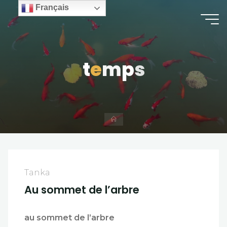
Skip
Français
to
content
t
e
m
p
s
Home
Tanka
Au sommet de l’arbre
au sommet de l’arbre