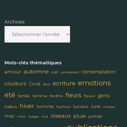
Archives
Mots-clés thématiques
automne
amour
contemplation
ciel
confinement
emotions
ecriture
couleurs
Covid
deuil
eté
fleurs
gens
femme
famille
fenêtre
fleuve
hiver
lune
homme
haïkus
lumière
humour
maison
oiseaux
pluie
mer
portrait
mort
nuit
nuages