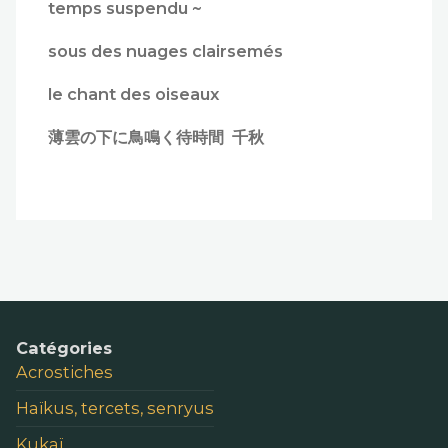
temps suspendu ~
sous des nuages clairsemés
le chant des oiseaux
薄雲の下に鳥鳴く待時間 千秋
Catégories
Acrostiches
Haïkus, tercets, senryus
Kukaï