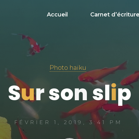
Accueil
Carnet d’écritur
Photo haïku
S
u
r
s
o
n
s
l
i
p
FÉVRIER 1, 2019, 3:41 PM