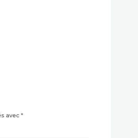
és avec
*