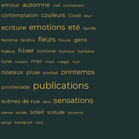
automne
amour
ciel
confinement
couleurs
contemplation
Covid
deuil
emotions
eté
ecriture
famille
fleurs
gens
femme
fenêtre
fleuve
hiver
homme
haïkus
lumière
humour
mer
lune
maison
mort
nuit
nuages
printemps
oiseaux
pluie
portrait
publications
promenade
sensations
scènes de rue
sens
soleil
solitude
silence
société
souvenirs
transport
temps
vent