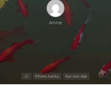
Anne
Home
Photo haïku
Sur son slip