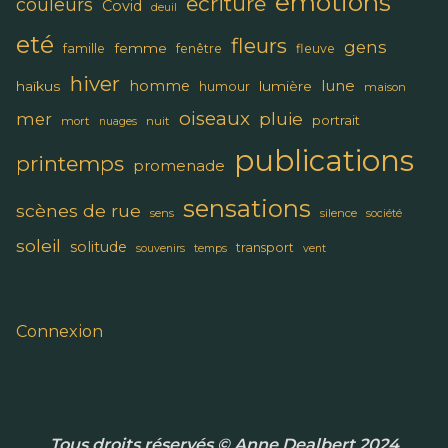
emotions
ecriture
couleurs
Covid
deuil
eté
fleurs
gens
femme
famille
fenêtre
fleuve
hiver
lune
homme
haïkus
lumière
humour
maison
oiseaux
pluie
mer
portrait
mort
nuit
nuages
publications
printemps
promenade
sensations
scènes de rue
sens
silence
société
soleil
solitude
transport
souvenirs
temps
vent
Connexion
Tous droits réservés © Anne Dealbert 2024