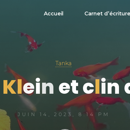
Accueil
Carnet d’écritur
Tanka
K
l
e
i
n
e
t
c
l
i
n
JUIN 14, 2023, 8:14 PM