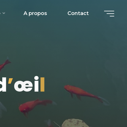
e
A propos
Contact
d
’
œ
i
l