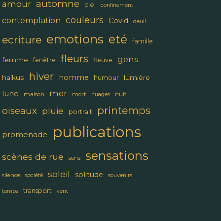
automne
amour
ciel
confinement
couleurs
contemplation
Covid
deuil
emotions
eté
ecriture
famille
fleurs
gens
femme
fenêtre
fleuve
hiver
homme
haïkus
lumière
humour
mer
lune
maison
mort
nuit
nuages
printemps
oiseaux
pluie
portrait
publications
promenade
sensations
scènes de rue
sens
soleil
solitude
silence
société
souvenirs
transport
temps
vent