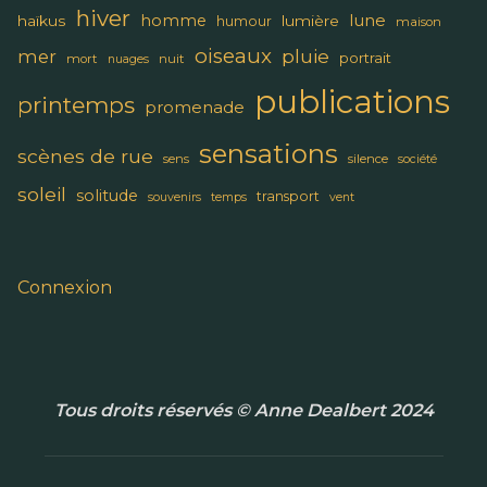
hiver
lune
homme
haïkus
lumière
humour
maison
oiseaux
pluie
mer
portrait
mort
nuit
nuages
publications
printemps
promenade
sensations
scènes de rue
sens
silence
société
soleil
solitude
transport
souvenirs
temps
vent
Connexion
Tous droits réservés © Anne Dealbert 2024