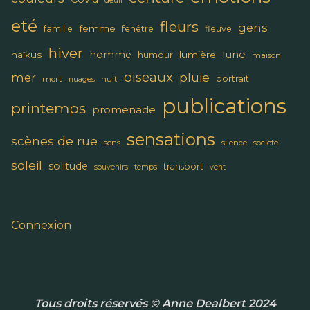
deuil
eté
fleurs
gens
femme
famille
fenêtre
fleuve
hiver
lune
homme
haïkus
lumière
humour
maison
oiseaux
pluie
mer
portrait
mort
nuit
nuages
publications
printemps
promenade
sensations
scènes de rue
sens
silence
société
soleil
solitude
transport
souvenirs
temps
vent
Connexion
Tous droits réservés © Anne Dealbert 2024