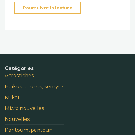
« Cœur
Poursuivre la lecture
de
terre »
Catégories
Acrostiches
Haïkus, tercets, senryus
Kukaï
Micro nouvelles
Nouvelles
Pantoum, pantoun