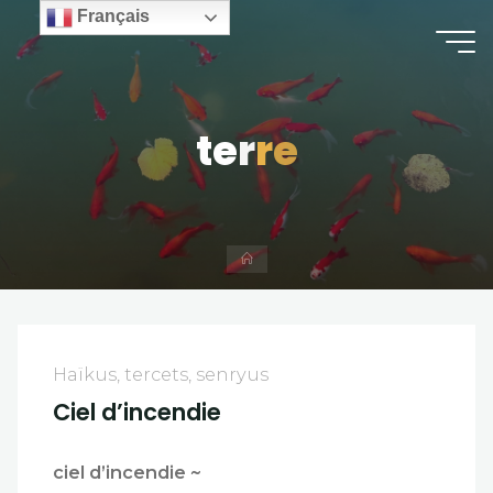
Skip
Français
to
content
t
e
r
r
e
Home
Haïkus, tercets, senryus
Ciel d’incendie
ciel d’incendie ~