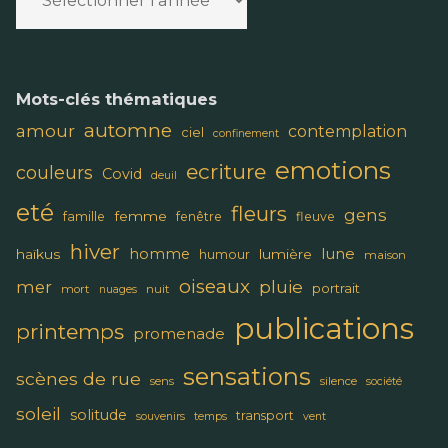
Mots-clés thématiques
automne
amour
contemplation
ciel
confinement
emotions
ecriture
couleurs
Covid
deuil
eté
fleurs
gens
femme
famille
fenêtre
fleuve
hiver
lune
homme
haïkus
lumière
humour
maison
oiseaux
pluie
mer
portrait
mort
nuit
nuages
publications
printemps
promenade
sensations
scènes de rue
sens
silence
société
soleil
solitude
transport
souvenirs
temps
vent