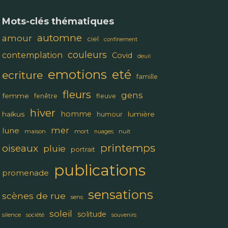
Mots-clés thématiques
automne
amour
ciel
confinement
couleurs
contemplation
Covid
deuil
emotions
eté
ecriture
famille
fleurs
gens
femme
fenêtre
fleuve
hiver
homme
haïkus
lumière
humour
mer
lune
maison
mort
nuit
nuages
printemps
oiseaux
pluie
portrait
publications
promenade
sensations
scènes de rue
sens
soleil
solitude
silence
société
souvenirs