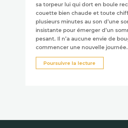
sa torpeur lui qui dort en boule re
couette bien chaude et toute chiffo
plusieurs minutes au son d’une s
insistante pour émerger d’un somm
pesant. Il n’a aucune envie de boug
commencer une nouvelle journée.
« Le
Poursuivre la lecture
réveil
de
Léo »