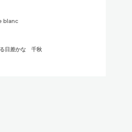
e blanc
る日差かな 千秋