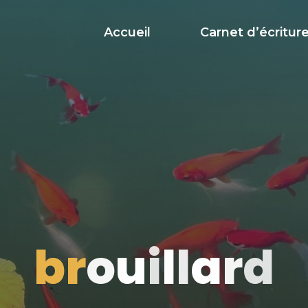
Accueil
Carnet d’écritur
b
r
o
u
i
l
l
a
r
d