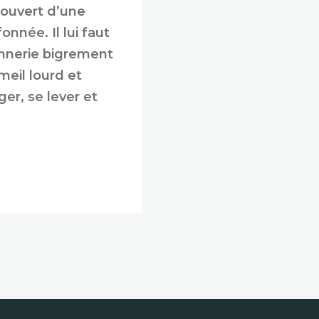
couvert d’une
nnée. Il lui faut
onnerie bigrement
eil lourd et
er, se lever et