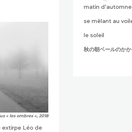
matin d’automne
se mêlant au voil
le soleil
秋の朝ベールのかか
us « les ombres », 2018
 extirpe Léo de