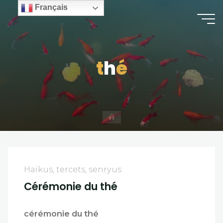
Skip
Français
to
content
t
t
h
é
é
Home
Haïkus, tercets, senryus
Cérémonie du thé
cérémonie du thé