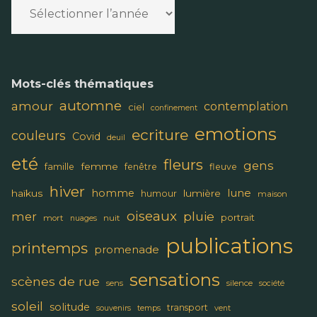
Mots-clés thématiques
automne
amour
contemplation
ciel
confinement
emotions
ecriture
couleurs
Covid
deuil
eté
fleurs
gens
femme
famille
fenêtre
fleuve
hiver
lune
homme
haïkus
lumière
humour
maison
oiseaux
pluie
mer
portrait
mort
nuit
nuages
publications
printemps
promenade
sensations
scènes de rue
sens
silence
société
soleil
solitude
transport
souvenirs
temps
vent