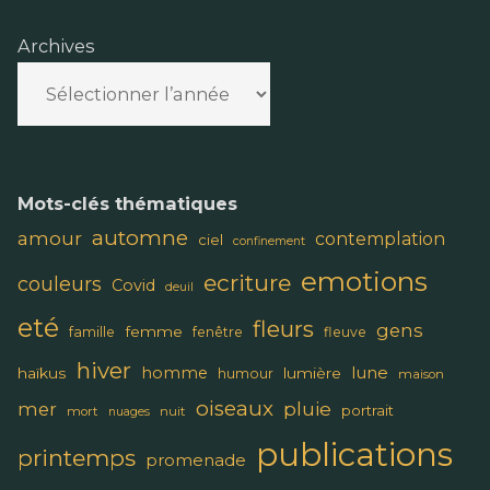
Archives
Mots-clés thématiques
automne
amour
contemplation
ciel
confinement
emotions
ecriture
couleurs
Covid
deuil
eté
fleurs
gens
femme
famille
fenêtre
fleuve
hiver
lune
homme
haïkus
lumière
humour
maison
oiseaux
pluie
mer
portrait
mort
nuit
nuages
publications
printemps
promenade