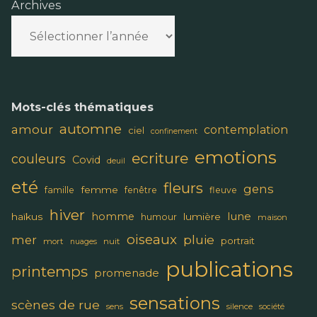
Archives
Mots-clés thématiques
automne
amour
contemplation
ciel
confinement
emotions
ecriture
couleurs
Covid
deuil
eté
fleurs
gens
femme
famille
fenêtre
fleuve
hiver
lune
homme
haïkus
lumière
humour
maison
oiseaux
pluie
mer
portrait
mort
nuit
nuages
publications
printemps
promenade
sensations
scènes de rue
sens
silence
société