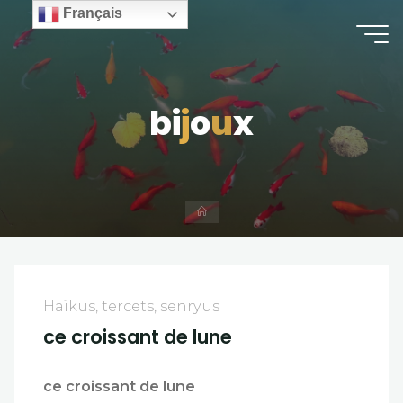
Skip
Français
to
content
b
i
j
o
u
u
x
Home
Haïkus, tercets, senryus
ce croissant de lune
ce croissant de lune