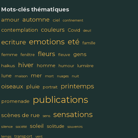
Mots-clés thématiques
automne
amour
ciel
confinement
couleurs
contemplation
Covid
deuil
emotions
eté
ecriture
famille
fleurs
gens
femme
fenêtre
fleuve
hiver
homme
haïkus
lumière
humour
mer
lune
maison
mort
nuit
nuages
printemps
oiseaux
pluie
portrait
publications
promenade
sensations
scènes de rue
sens
soleil
solitude
silence
société
souvenirs
transport
temps
vent