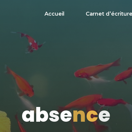
Accueil
Carnet d’écritur
a
b
s
e
n
c
e